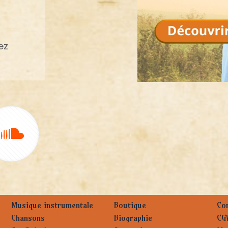
ez
Musique instrumentale
Boutique
Con
Chansons
Biographie
CG