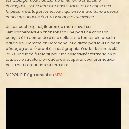
écologique. Sur le territoire ancestral et du « peuple des
falaises », partagez les valeurs qui en font une terre d’avenir
et une destination éco-touristique d’excellence.
Un concept original, fleuron de mon travail sur
l’environnement en chansons
: d’une part une chanson
conçue à la demande d’une collectivité territoriale pour la
Vallée de l’Homme en Dordogne, et d’autre part tout un pack
pédagogique (karaoké, chorégraphie, étude des mots clé,
jeux). Une idée à retenir pour les collectivités territoriales ou
tout autre structure en quête de supports pour promouvoir
ce sujet au cœur de leur territoire.
DISPONIBLE également en
MP3
.