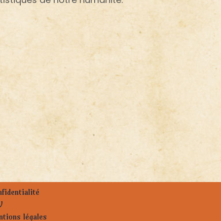
fidentialité
V
tions légales