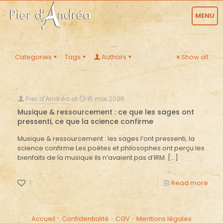
MENU
Categories
Tags
Authors
Show all
Pier d'Andréa
at
15 mai 2026
Musique & ressourcement : ce que les sages ont
pressenti, ce que la science confirme
Musique & ressourcement : les sages l’ont pressenti, la
science confirme Les poètes et philosophes ont perçu les
bienfaits de la musique Ils n’avaient pas d’IRM.
[…]
1
Read more
Accueil
-
Confidentialité
-
CGV
-
Mentions légales