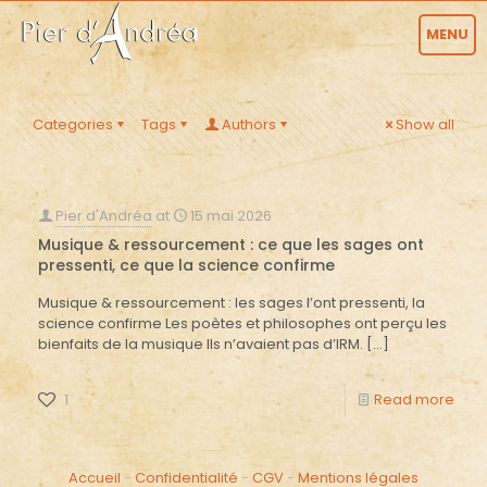
MENU
Categories
Tags
Authors
Show all
Pier d'Andréa
at
15 mai 2026
Musique & ressourcement : ce que les sages ont
pressenti, ce que la science confirme
Musique & ressourcement : les sages l’ont pressenti, la
science confirme Les poètes et philosophes ont perçu les
bienfaits de la musique Ils n’avaient pas d’IRM.
[…]
1
Read more
Accueil
-
Confidentialité
-
CGV
-
Mentions légales